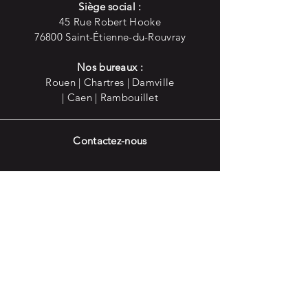
Siège social :
45 Rue Robert Hooke
76800 Saint-Étienne-du-Rouvray
Nos bureaux :
Rouen | Chartres | Damville
| Caen | Rambouillet
Contactez-nous
02 78 94 14 28
geci@geci-ingenierie.fr
Retrouvez toute notre actualité
sur nos réseaux sociaux !